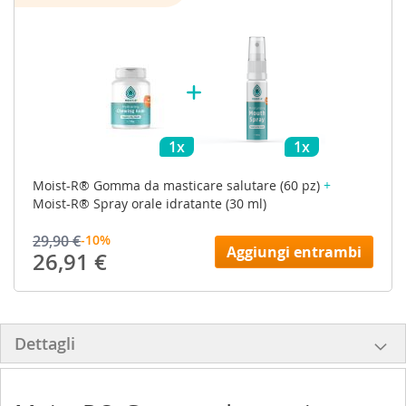
1x
1x
Moist-R® Gomma da masticare salutare (60 pz)
+
Moist-R® Spray orale idratante (30 ml)
29,90 €
-10%
Aggiungi entrambi
26,91 €
Dettagli