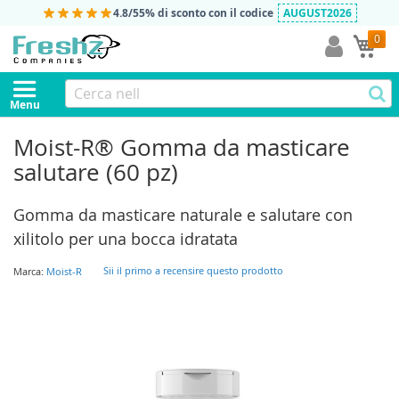
4.8/5
5% di sconto con il codice
AUGUST2026
0
Car
Menu
Moist-R® Gomma da masticare
salutare (60 pz)
Gomma da masticare naturale e salutare con
xilitolo per una bocca idratata
Sii il primo a recensire questo prodotto
Marca:
Moist-R