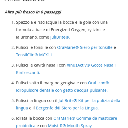
Alito più fresco in 6 passaggi
Spazzola e risciacqua la bocca e la gola con una
formula a base di Energized Oxygen, xylizinc e
ialuronano, come
JuliBrite®.
Pulisci le tonsille con
OraMarie® Siero per tonsille
e
TonsilClin® MCX11.
Pulisci le cavità nasali con
XinusActiv® Gocce Nasali
Rinfrescanti.
Pulisci sotto il margine gengivale con
Oral Icon®
Idropulsore dentale con getto d’acqua pulsante.
Pulisci la lingua con il
JuliBrite® Kit per la pulizia della
lingua
e il
Bergenfeld® Siero per la Lingua.
Idrata la bocca con
OraMarie® Gomma da masticare
probiotica
e con
Moist-R® Mouth Spray.