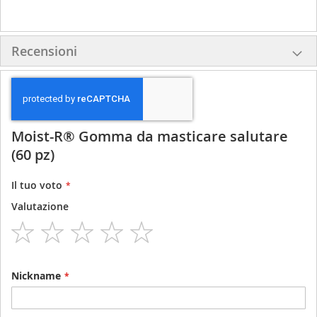
Recensioni
Moist-R® Gomma da masticare salutare
(60 pz)
Il tuo voto
Valutazione
1
2
3
4
5
star
stars
stars
stars
stars
Nickname