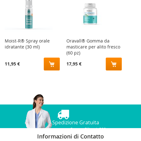
Moist-R® Spray orale
Oravall® Gomma da
idratante (30 ml)
masticare per alito fresco
(60 pz)
11,95 €
17,95 €
Spedizione Gratuita
per una Spesa Oltre i €60
Informazioni di Contatto